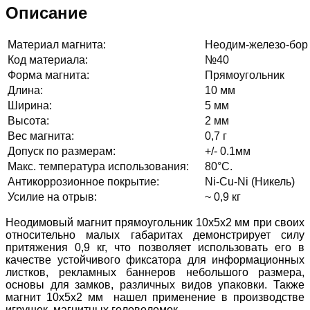
Описание
Материал магнита:
Неодим-железо-бор
Код материала:
№40
Форма магнита:
Прямоугольник
Длина:
10 мм
Ширина:
5 мм
Высота:
2 мм
Вес магнита:
0,7 г
Допуск по размерам:
+/- 0.1мм
Макс. температура использования:
80°C.
Антикоррозионное покрытие:
Ni-Cu-Ni (Никель)
Усилие на отрыв:
~ 0,9 кг
Неодимовый магнит прямоугольник 10х5х2 мм при своих
относительно малых габаритах демонстрирует силу
притяжения 0,9 кг, что
позволяет использовать его в
качестве устойчивого фиксатора для информационных
листков, рекламных баннеров небольшого размера,
основы для замков, различных видов упаковки. Также
магнит 10х5х2 мм нашел применение в производстве
игрушек, магнитных головоломок.