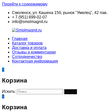
Перейти к содержимому
Смоленск, ул. Кашена 15б, рынок "Умелец", 42 пав.
+ 7 (951) 699-02-07
info@smolmagnit.ru
Главная
Smolmagnit.ru
Неодимовые
Каталог товаров
магниты
Доставка и оплата
—
Отзывы и комментарии
купить
Сотрудничество
в
Контактная информация
Смоленске,
интернет
0
магазин
Смолмагнит
Корзина
Искать:
Поиск
0
Корзина