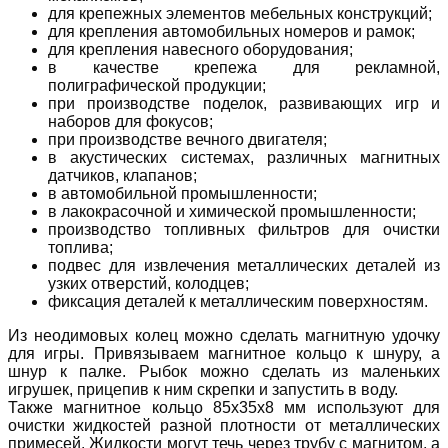
для крепежных элементов мебельных конструкций;
для крепления автомобильных номеров и рамок;
для крепления навесного оборудования;
в качестве крепежа для рекламной,
полиграфической продукции;
при производстве поделок, развивающих игр и
наборов для фокусов;
при производстве вечного двигателя;
в акустических системах, различных магнитных
датчиков, клапанов;
в автомобильной промышленности;
в лакокрасочной и химической промышленности;
производство топливных фильтров для очистки
топлива;
подвес для извлечения металлических деталей из
узких отверстий, колодцев;
фиксация деталей к металлическим поверхностям.
Из неодимовых колец можно сделать магнитную удочку
для игры. Привязываем магнитное кольцо к шнуру, а
шнур к палке. Рыбок можно сделать из маленьких
игрушек, прицепив к ним скрепки и запустить в воду.
Также магнитное кольцо 85х35х8 мм используют для
очистки жидкостей разной плотности от металлических
примесей. Жидкости могут течь через трубу с магнитом, а