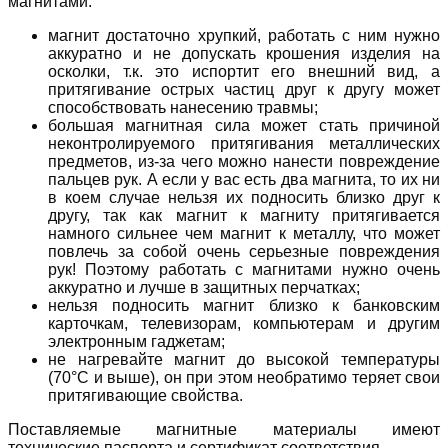
магнитами:
магнит достаточно хрупкий, работать с ним нужно
аккуратно и не допускать крошения изделия на
осколки, т.к. это испортит его внешний вид, а
притягивание острых частиц друг к другу может
способствовать нанесению травмы;
большая магнитная сила может стать причиной
неконтролируемого притягивания металлических
предметов, из-за чего можно нанести повреждение
пальцев рук. А если у вас есть два магнита, то их ни
в коем случае нельзя их подносить близко друг к
другу, так как магнит к магниту притягивается
намного сильнее чем магнит к металлу, что может
повлечь за собой очень серьезные повреждения
рук! Поэтому работать с магнитами нужно очень
аккуратно и лучше в защитных перчатках;
нельзя подносить магнит близко к банковским
карточкам, телевизорам, компьютерам и другим
электронным гаджетам;
не нагревайте магнит до высокой температуры
(70°C и выше), он при этом необратимо теряет свои
притягивающие свойства.
Поставляемые магнитные материалы имеют
технические паспорта и сертификат соответствия.