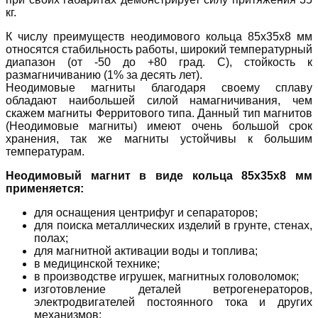
кг.
К числу преимуществ неодимового кольца 85х35х8 мм
относятся стабильность работы, широкий температурный
диапазон (от -50 до +80 град. C), стойкость к
размагничиванию (1% за десять лет).
Неодимовые магниты благодаря своему сплаву
обладают наибольшей силой намагничивания, чем
скажем магниты Ферритового типа. Данный тип магнитов
(Неодимовые магниты) имеют очень большой срок
хранения, так же магниты устойчивы к большим
температурам.
Неодимовый магнит в виде кольца 85х35х8 мм
применяется:
для оснащения центрифуг и сепараторов;
для поиска металлических изделий в грунте, стенах,
полах;
для магнитной активации воды и топлива;
в медицинской технике;
в производстве игрушек, магнитных головоломок;
изготовление деталей ветрогенераторов,
электродвигателей постоянного тока и других
механизмов;