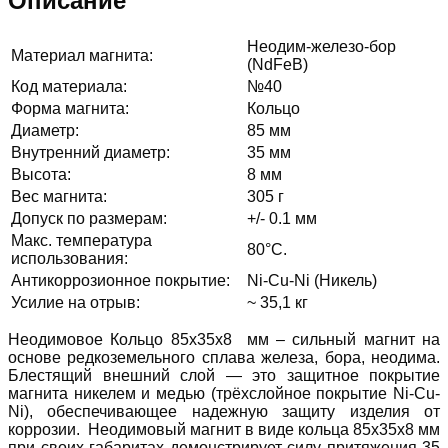
Описание
Неодим-железо-бор
Материал магнита:
(NdFeB)
Код материала:
№40
Форма магнита:
Кольцо
Диаметр:
85 мм
Внутренний диаметр:
35 мм
Высота:
8 мм
Вес магнита:
305 г
Допуск по размерам:
+/- 0.1 мм
Макс. температура
80°C.
использования:
Антикоррозионное покрытие:
Ni-Cu-Ni (Никель)
Усилие на отрыв:
~ 35,1 кг
Неодимовое Кольцо 85х35х8 мм – сильный магнит на
основе редкоземельного сплава железа, бора, неодима.
Блестящий внешний слой — это защитное покрытие
магнита никелем и медью (трёхслойное покрытие Ni-Cu-
Ni), обеспечивающее надежную защиту изделия от
коррозии. Неодимовый магнит в виде кольца 85х35х8 мм
при своих габаритах демонстрирует силу притяжения 35